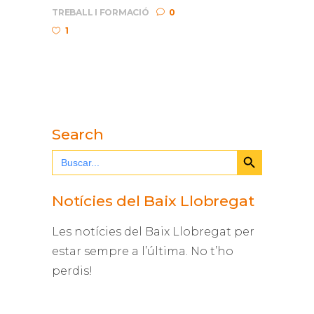
TREBALL I FORMACIÓ
0
1
Search
Search Button
Search
for:
Notícies del Baix Llobregat
Les notícies del Baix Llobregat per
estar sempre a l’última. No t’ho
perdis!