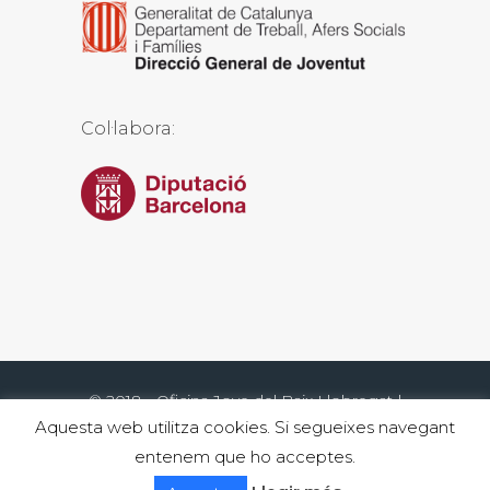
Col·labora:
© 2018 - Oficina Jove del Baix Llobregat |
Aquesta web utilitza cookies. Si segueixes navegant
Web desenvolupada per Einatec
Consulting SL
|
Il·lustracions de Natalia
entenem que ho acceptes.
López Yeste