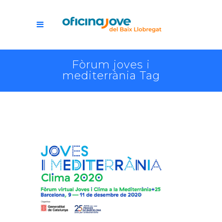
Fòrum joves i
mediterrània Tag