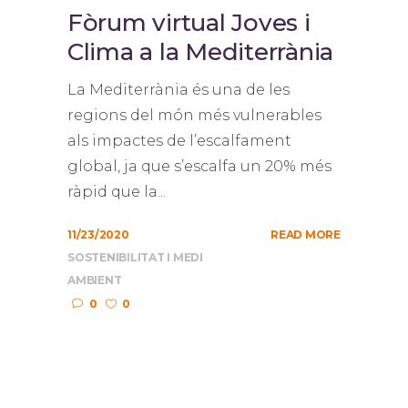
Fòrum virtual Joves i
Clima a la Mediterrània
La Mediterrània és una de les
regions del món més vulnerables
als impactes de l’escalfament
global, ja que s’escalfa un 20% més
ràpid que la...
11/23/2020
READ MORE
SOSTENIBILITAT I MEDI
AMBIENT
0
0