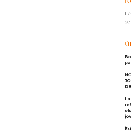
N
odels alternatius d’accés
 tinença
Le
se
Ú
Bo
pa
NO
JO
DE
La
re
el
jo
Èx