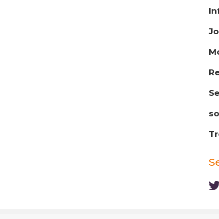
In
Jo
Mo
Re
Se
so
Tr
S