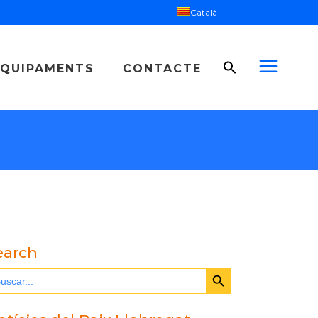
Català
EQUIPAMENTS
CONTACTE
Plantar cara a les
violències
Sexualitat
Salut mental
Comportaments de risc
Plantar cara a les
violències
earch
Sexualitat
Search Button
arch
Salut mental
:
Comportaments de risc