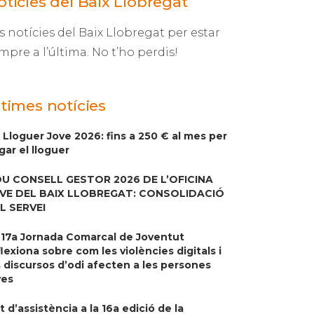
otícies del Baix Llobregat
s notícies del Baix Llobregat per estar
mpre a l’última. No t’ho perdis!
ltimes notícies
 Lloguer Jove 2026: fins a 250 € al mes per
gar el lloguer
U CONSELL GESTOR 2026 DE L’OFICINA
VE DEL BAIX LLOBREGAT: CONSOLIDACIÓ
L SERVEI
 17a Jornada Comarcal de Joventut
flexiona sobre com les violències digitals i
s discursos d’odi afecten a les persones
ves
it d’assistència a la 16a edició de la