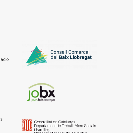
ació
ts