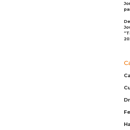
Jo
pa
De
Jo
“T
20
C
Ca
Cu
D
F
Ha