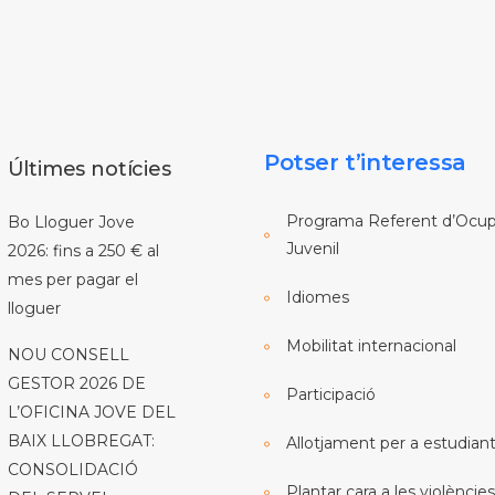
Potser t’interessa
Últimes notícies
Programa Referent d’Ocup
Bo Lloguer Jove
Juvenil
2026: fins a 250 € al
mes per pagar el
Idiomes
lloguer
Mobilitat internacional
NOU CONSELL
GESTOR 2026 DE
Participació
L’OFICINA JOVE DEL
BAIX LLOBREGAT:
Allotjament per a estudian
CONSOLIDACIÓ
Plantar cara a les violències