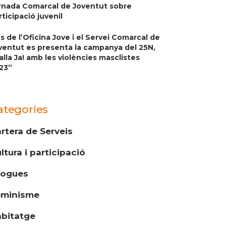
rnada Comarcal de Joventut sobre
rticipació juvenil
s de l’Oficina Jove i el Servei Comarcal de
ventut es presenta la campanya del 25N,
alla Ja! amb les violències masclistes
23”
ategories
rtera de Serveis
ltura i participació
rogues
eminisme
bitatge